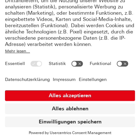
Im Zentrum des Konzeptes steht die dringliche
Empfehlung, soziale Standards nicht nur in
Tarifverträgen, Betriebs- und Dienstvereinbarungen zu
verankern – sie müssen parallel softwaretechnisch in
die algorithmischen Steuerungs- und
Entscheidungssysteme implementiert werden. Dieser
Schritt muss vor der Einführung solcher komplexen
Anwendungen erfolgen.
Zur Umsetzung empfiehlt das FST-Konzept den
moderierten Spezifikationsdialog (s. auch
„
Mitgestalten nach Maß: der moderierte
Spezifikationsdialog
“): Er empfiehlt Ort und Zeitpunkt
für das Aushandeln und Anwenden von Gestaltungs-
und Zulassungskriterien.
Als Einstieg in den Aushandlungsdiskurs über