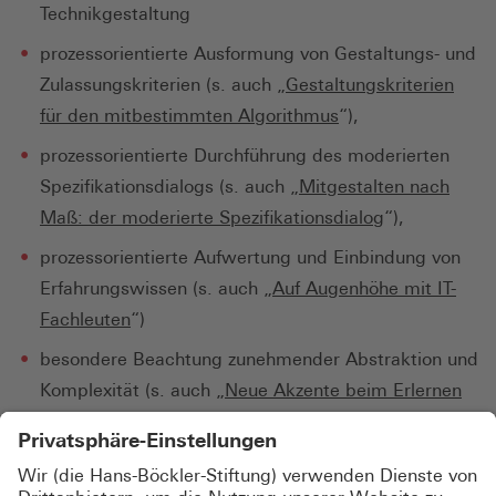
Technikgestaltung
prozessorientierte Ausformung von Gestaltungs- und
Zulassungskriterien (s. auch „
Gestaltungskriterien
für den mitbestimmten Algorithmus
“),
prozessorientierte Durchführung des moderierten
Spezifikationsdialogs (s. auch „
Mitgestalten nach
Maß: der moderierte Spezifikationsdialog
“),
prozessorientierte Aufwertung und Einbindung von
Erfahrungswissen (s. auch „
Auf Augenhöhe mit IT-
Fachleuten
“)
besondere Beachtung zunehmender Abstraktion und
Komplexität (s. auch „
Neue Akzente beim Erlernen
von Gestaltungskompetenz
“) in der
Arbeitsumgebung