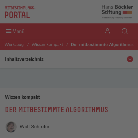
Direkt zum Inhaltsbereich
Direkt zum Fußbereich
Menü
Der mitbestimmte Algorithmus
Werkzeug
Wissen kompakt
Inhaltsverzeichnis
Wissen kompakt
DER MITBESTIMMTE ALGORITHMUS
Welf Schröter