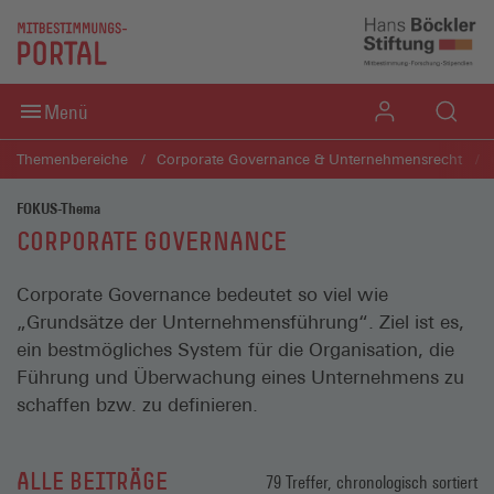
Direkt zum Inhaltsbereich
Direkt zum Fußbereich
Menü
Themenbereiche
Corporate Governance & Unternehmensrecht
FOKUS-Thema
CORPORATE GOVERNANCE
Corporate Governance bedeutet so viel wie
„Grundsätze der Unternehmensführung“. Ziel ist es,
ein bestmögliches System für die Organisation, die
Führung und Überwachung eines Unternehmens zu
schaffen bzw. zu definieren.
ALLE BEITRÄGE
79 Treffer, chronologisch sortiert