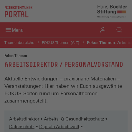
Direkt zum Inhaltsbereich
Direkt zum Fußbereich
Menü
Fokus-Themen: Arbeitsd
Themenbereiche
FOKUS-Themen (A-Z)
Fokus-Themen
ARBEITSDIREKTOR / PERSONALVORSTAND
Aktuelle Entwicklungen – praxisnahe Materialien –
Veranstaltungen: Hier haben wir Euch ausgewählte
FOKUS-Seiten rund um Personalthemen
zusammengestellt.
Arbeitsdirektor
•
Arbeits- & Gesundheitsschutz
•
Datenschutz
•
Digitale Arbeitswelt
•