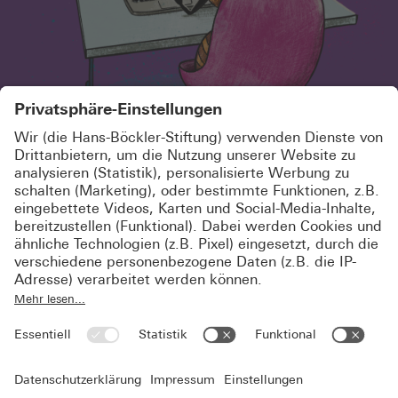
SCHÖN, DASS DU HIER BIST!
MELDE DICH KOSTENLOS AN UND
ABONNIERE UNSEREN
NEWSLETTER
Jetzt registrieren
Du bist schon registriert? Dann logge Dich
hier
ein.