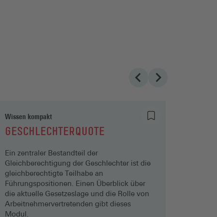
Wissen kompakt
Aufsich
GESCHLECHTERQUOTE
DER 
ÜBER
Ein zentraler Bestandteil der
Gleichberechtigung der Geschlechter ist die
Unser 
gleichberechtigte Teilhabe an
erfolg
Führungspositionen. Einen Überblick über
Aufsich
die aktuelle Gesetzeslage und die Rolle von
insbes
Arbeitnehmervertretenden gibt dieses
Wahlvo
Modul.