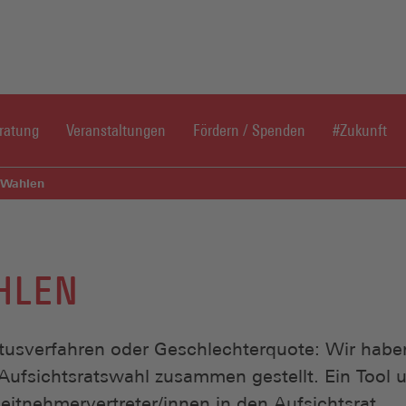
Direkt zum Inhaltsbereich
Direkt zum Fußbereich
ratung
Veranstaltungen
Fördern / Spenden
#Zukunft
-Wahlen
HLEN
usverfahren oder Geschlechterquote: Wir habe
ufsichtsratswahl zusammen gestellt. Ein Tool u
itnehmervertreter/innen in den Aufsichtsrat.