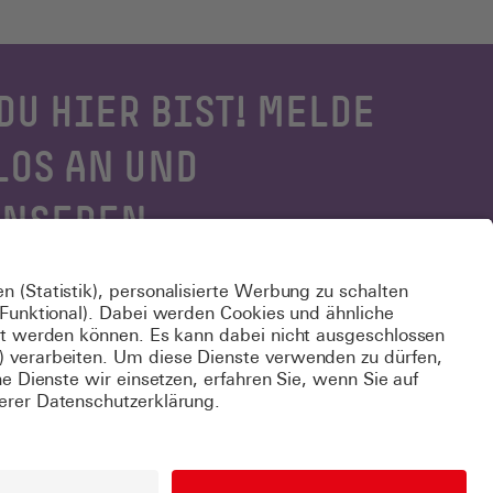
DU HIER BIST! MELDE
LOS AN UND
UNSEREN
 logge Dich
hier
ein.