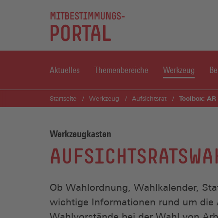
Aktuelles
Themenbereiche
Werkzeug
Be
Toolbox: AR
Startseite
Werkzeug
Aufsichtsrat
Werkzeugkasten
AUFSICHTSRATSWA
Ob Wahlordnung, Wahlkalender, Stat
wichtige Informationen rund um die A
Wahlvorstände bei der Wahl von Arbe