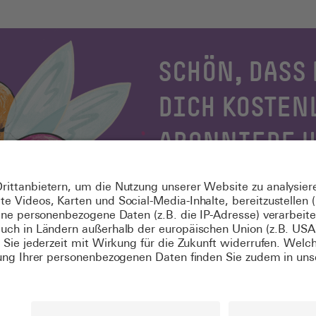
SCHÖN, DASS 
DICH KOSTEN
ABONNIERE 
NEWSLETTER
Jetzt registrieren
Du bist schon registriert? Dann