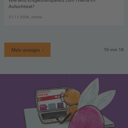
Wie wird Entgelttransparenz zum Thema im
Aufsichtsrat?
27.11.2026, online
Mehr anzeigen
Anzahl gela
15
von
18