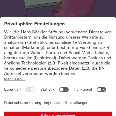
SCHÖN, DASS DU HIER BIST!
MELDE DICH KOSTENLOS AN UND
ABONNIERE UNSEREN
NEWSLETTER
Jetzt registrieren
Du bist schon registriert? Dann logge Dich
hier
ein.