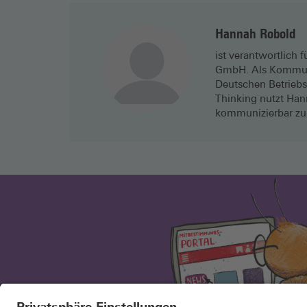
Hannah Robold
ist verantwortlich 
GmbH. Als Kommunik
Deutschen Betriebs
Thinking nutzt Han
kommunizierbar zu