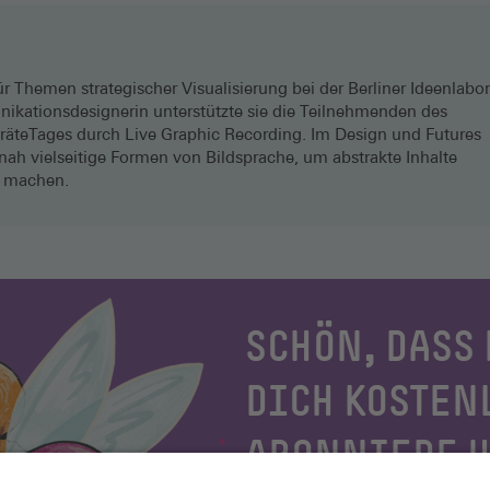
für Themen strategischer Visualisierung bei der Berliner Ideenlabor
ationsdesignerin unterstützte sie die Teilnehmenden des
räteTages durch Live Graphic Recording. Im Design und Futures
nah vielseitige Formen von Bildsprache, um abstrakte Inhalte
 machen.
SCHÖN, DASS 
DICH KOSTEN
ABONNIERE 