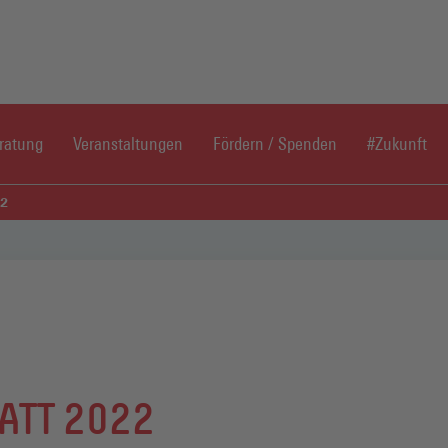
Direkt zum Inhaltsbereich
Direkt zum Fußbereich
ratung
Veranstaltungen
Fördern / Spenden
#Zukunft
22
ATT 2022