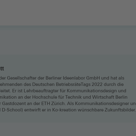
tt
der Gesellschafter der Berliner Ideenlabor GmbH und hat als
nehmenden des Deutschen BetriebsräteTags 2022 durch die
eitet. Er ist Lehrbeauftragter für Kommunikationsdesign und
kation an der Hochschule für Technik und Wirtschaft Berlin
r Gastdozent an der ETH Zürich. Als Kommunikationsdesigner u
 D-School) entwirft er in Ko-kreation wünschbare Zukunftsbilder.