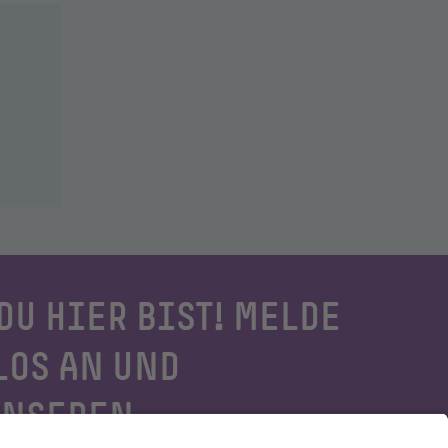
DU HIER BIST! MELDE
LOS AN UND
UNSEREN