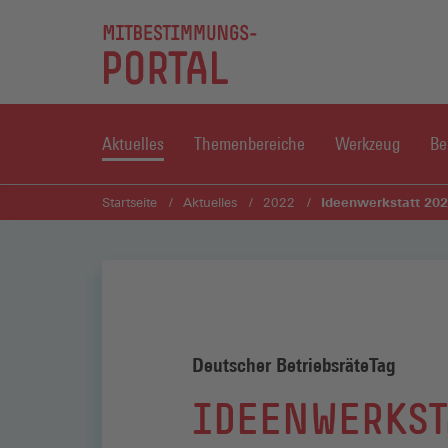
Aktuelles
Themenbereiche
Werkzeug
Be
Ideenwerkstatt 20
Startseite
Aktuelles
2022
Deutscher BetriebsräteTag
IDEENWERKST