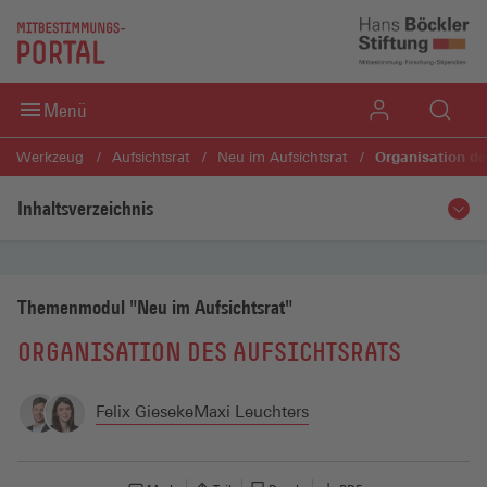
Direkt zum Inhaltsbereich
Direkt zum Fußbereich
Menü
Organisation de
Werkzeug
Aufsichtsrat
Neu im Aufsichtsrat
Inhaltsverzeichnis
Themenmodul "Neu im Aufsichtsrat"
ORGANISATION DES AUFSICHTSRATS
Felix Gieseke
Maxi Leuchters