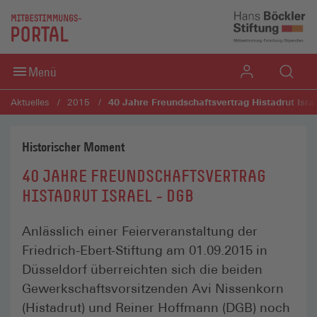
Direkt zum Inhaltsbereich
Direkt zum Fußbereich
Menü
40 Jahre Freundschaftsvertrag Histadrut Isra
Aktuelles
2015
Historischer Moment
40 JAHRE FREUNDSCHAFTSVERTRAG
HISTADRUT ISRAEL - DGB
Anlässlich einer Feierveranstaltung der
Friedrich-Ebert-Stiftung am 01.09.2015 in
Düsseldorf überreichten sich die beiden
Gewerkschaftsvorsitzenden Avi Nissenkorn
(Histadrut) und Reiner Hoffmann (DGB) noch