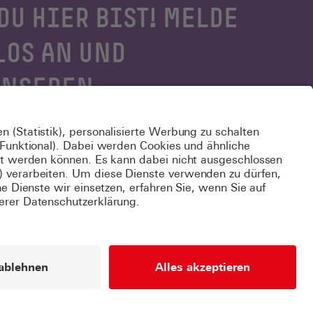
DU HIER BIST! MELDE
LOS AN UND
UNSEREN
 logge Dich
hier
ein.
k
Datenschutzeinstellungen