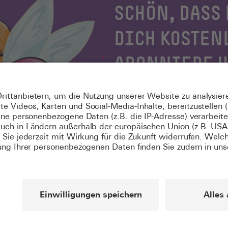
SCHÖN, DASS 
DICH KOSTEN
ABONNIERE 
NEWSLETTER
Jetzt registrieren
Du bist schon registriert? Dann
tung
Impressum
Datenschutzerklärung
Über uns
Kontakt & Feedbac