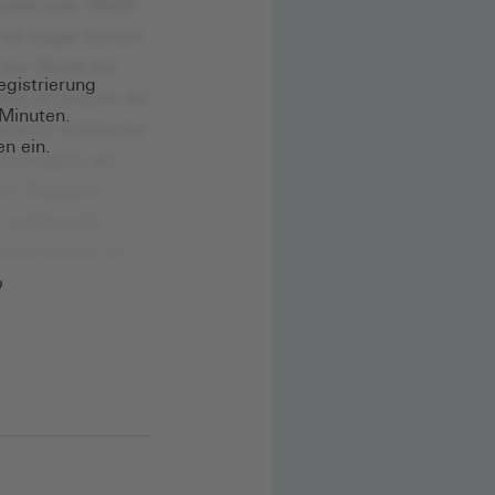
egistrierung
 Minuten.
en ein.
?