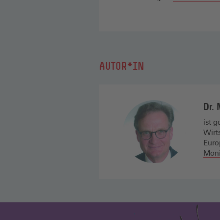
AUTOR*IN
Dr. 
ist 
Wirt
Euro
Moni