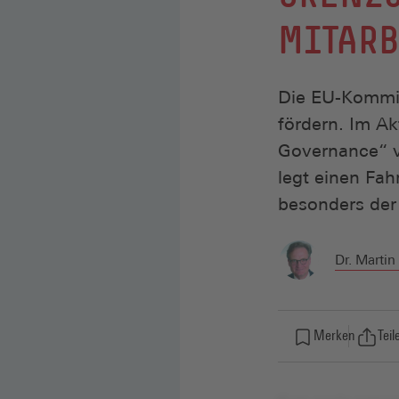
MITARB
Die EU-Kommiss
fördern. Im A
Governance“ v
legt einen Fah
besonders der 
Dr. Marti
Merken
Teil