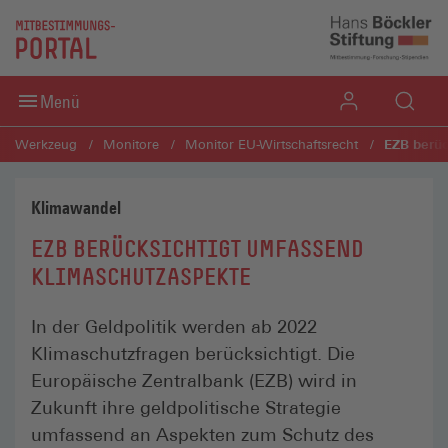
Direkt zum Inhaltsbereich
Direkt zum Fußbereich
Menü
EZB berüc
Werkzeug
Monitore
Monitor EU-Wirtschafts­recht
Klimawandel
EZB BERÜCKSICHTIGT UMFASSEND
KLIMASCHUTZASPEKTE
In der Geldpolitik werden ab 2022
Klimaschutzfragen berücksichtigt. Die
Europäische Zentralbank (EZB) wird in
Zukunft ihre geldpolitische Strategie
umfassend an Aspekten zum Schutz des