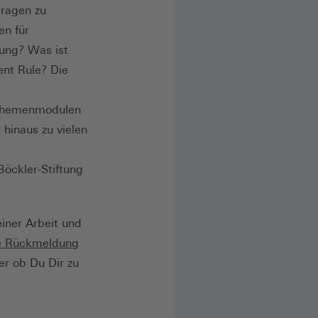
Fragen zu
en für
zung? Was ist
nt Rule? Die
 Themenmodulen
hinaus zu vielen
Böckler-Stiftung
iner Arbeit und
e Rückmeldung
der ob Du Dir zu