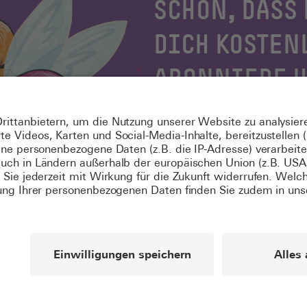
SCHÖN, DASS 
DICH KOSTEN
ABONNIERE 
NEWSLETTER
Jetzt registrieren
Du bist schon registriert? Dann
tung
Impressum
Datenschutzerklärung
Über uns
Kontakt & Feedbac