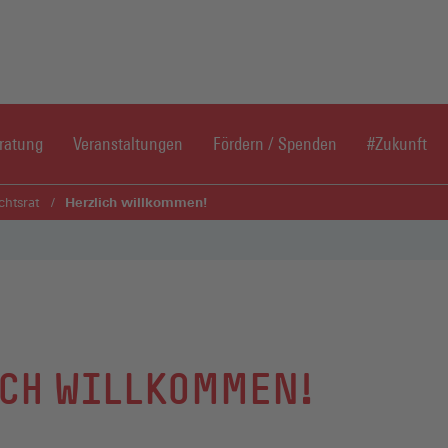
Direkt zum Inhaltsbereich
Direkt zum Fußbereich
ratung
Veranstaltungen
Fördern / Spenden
#Zukunft
Herzlich willkommen!
chtsrat
CH WILLKOMMEN!