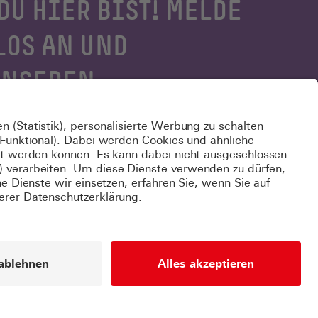
DU HIER BIST! MELDE
LOS AN UND
UNSEREN
 logge Dich
hier
ein.
k
Datenschutzeinstellungen