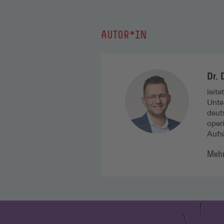
AUTOR*IN
Dr. 
leit
Unte
deut
oper
Aufs
Mehr