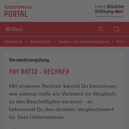
Direkt zum Inhaltsbereich
Direkt zum Fußbereich
Menü
Pay Ra
Werkzeug
Aufsichtsrat
Toolbox: Vorstandsvergütung
Vorstandsvergütung
PAY RATIO - RECHNER
Mit unserem Rechner kannst Du berechnen,
wie vielmal mehr ein Vorstand im Vergleich
zu den Beschäftigten verdient – so
bekommst Du den direkten Vergleichswert
für Dein Unternehmen.