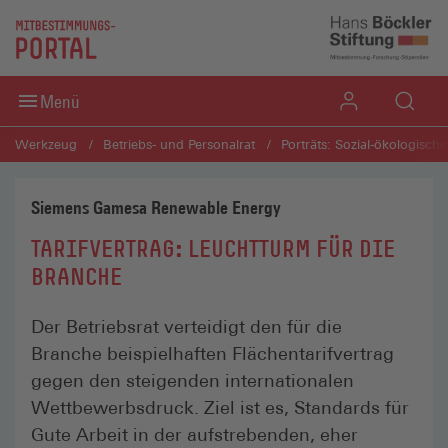
Direkt zum Inhaltsbereich
Direkt zum Fußbereich
Menü
Werkzeug
Betriebs- und Personalrat
Porträts: Sozial-ökologisch
Siemens Gamesa Renewable Energy
TARIFVERTRAG: LEUCHTTURM FÜR DIE
BRANCHE
Der Betriebsrat verteidigt den für die
Branche beispielhaften Flächentarifvertrag
gegen den steigenden internationalen
Wettbewerbsdruck. Ziel ist es, Standards für
Gute Arbeit in der aufstrebenden, eher