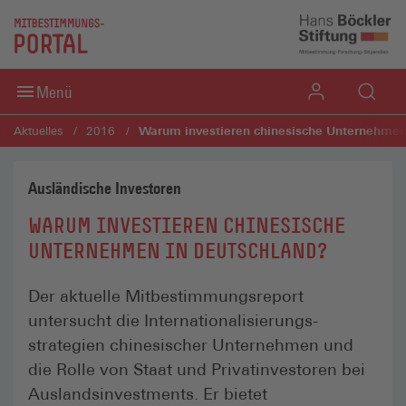
Direkt zum Inhaltsbereich
Direkt zum Fußbereich
Menü
Warum investieren chinesische Unternehmen
Aktuelles
2016
Ausländische Investoren
WARUM INVESTIEREN CHINESISCHE
UNTERNEHMEN IN DEUTSCHLAND?
Der aktuelle Mitbestimmungsreport
untersucht die Internationalisierungs­
strategien chinesischer Unternehmen und
die Rolle von Staat und Privatinvestoren bei
Auslands­investments. Er bietet