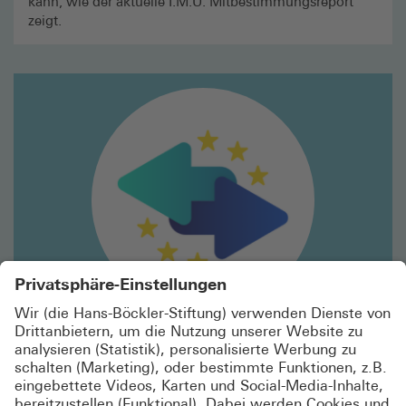
kann, wie der aktuelle I.M.U. Mitbestimmungsreport
zeigt.
Mehr
lesen
Online-Tool
TRANSNATIONAL RESTRUCTURING NAVIGATOR
Wie lassen sich grenzüberschreitende