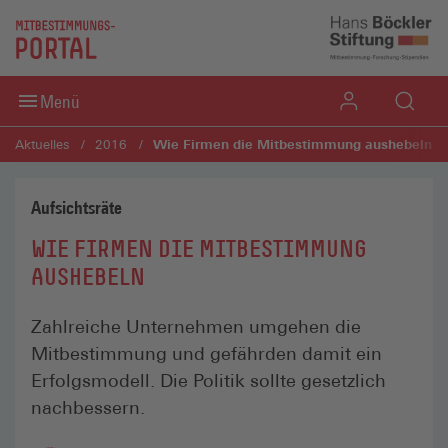
Direkt zum Inhaltsbereich
Direkt zum Fußbereich
Menü
Wie Firmen die Mitbestimmung aushebeln
Aktuelles
2016
Aufsichtsräte
WIE FIRMEN DIE MITBESTIMMUNG
AUSHEBELN
Zahlreiche Unternehmen umgehen die
Mitbestimmung und gefährden damit ein
Erfolgsmodell. Die Politik sollte gesetzlich
nachbessern.