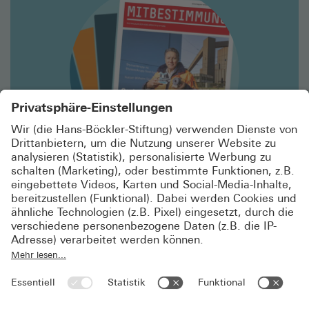
lesen
Jubiläumsausgabe
STOLZ AUF DIE MITBESTIMMUNG
Seit 50 Jahren reden Arbeitnehmer*innen in den
Aufsichtsräten aller Branchen mit. Das Magazin
Mitbestimmung beleuchtet den Erfolg des
Mitbestimmungsgesetzes von 1976 – jetzt auf
boeckler.de lesen.