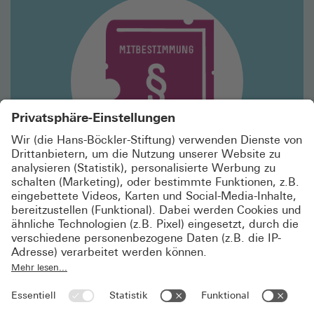
lesen
Europäisches Gesellschaftsrecht
DIE EU INC. BEDROHT DIE MITBESTIMMUNG
Zeitgleich mit dem 50-jährigen Jubiläum der deutschen
Unternehmens­mitbestimmung plant die EU einen
neuen Rechtsrahmen. Das „28. Regime“ (EU Inc.)
könnte die Arbeitnehmerbeteiligung in Europa
gefährden.