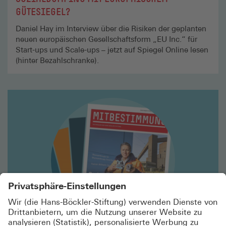
GÜTESIEGEL?
Daniel Hay im Interview über die Risiken der geplanten
neuen europäischen Gesellschaftsform „EU Inc.“ für
Start-ups und Scale-ups – jetzt auf Spiegel Online lesen
(hinter Bezahlschranke).
Mehr
lesen