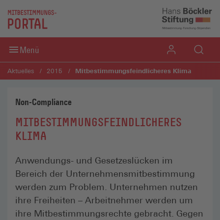
Direkt zum Inhaltsbereich
Direkt zum Fußbereich
Menü
Mitbestimmungsfeindlicheres Klima
Aktuelles
2015
Non-Compliance
MITBESTIMMUNGSFEINDLICHERES
KLIMA
Anwendungs- und Gesetzeslücken im
Bereich der Unternehmensmitbestimmung
werden zum Problem. Unternehmen nutzen
ihre Freiheiten – Arbeitnehmer werden um
ihre Mitbestimmungsrechte gebracht. Gegen