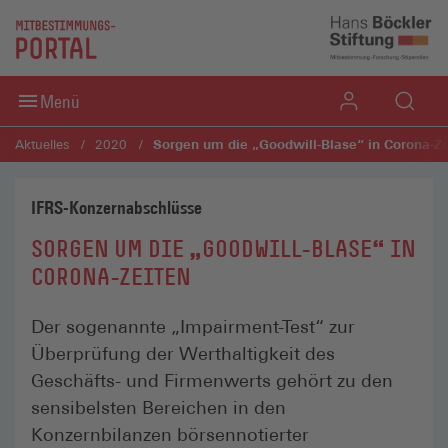
Direkt zum Inhaltsbereich
Direkt zum Fußbereich
Menü
Sorgen um die „Goodwill-Blase“ in Corona-Ze
Aktuelles
2020
IFRS-Konzernabschlüsse
SORGEN UM DIE „GOODWILL-BLASE“ IN
CORONA-ZEITEN
Der sogenannte „Impairment-Test“ zur
Überprüfung der Werthaltigkeit des
Geschäfts- und Firmenwerts gehört zu den
sensibelsten Bereichen in den
Konzernbilanzen börsennotierter