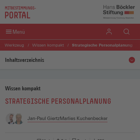
Direkt zum Inhaltsbereich
Direkt zum Fußbereich
Menü
Strategische Personalplanung
Werkzeug
Wissen kompakt
Inhaltsverzeichnis
Wissen kompakt
STRATEGISCHE PERSONALPLANUNG
Jan-Paul Giertz
Marlies Kuchenbecker