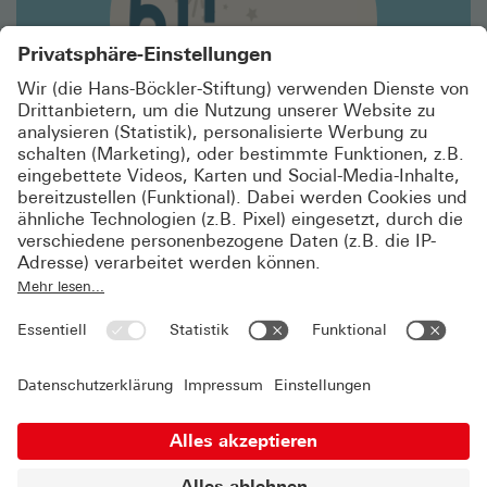
Geschichte: Mitbestimmungsgesetz 1976
EIN WERK VIELER HÄNDE
Vor 50 Jahren beschränkte der Bundestag die Macht
der Kapitaleigner in den Aufsichtsräten. Es war nicht
nur ein legislativer Akt, sondern eine kollektive
Kulturleistung.
© 2026 Hans-Böckler-Stiftung
Impressum