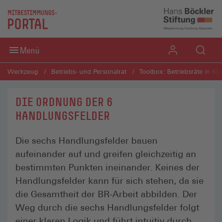
Direkt zum Inhaltsbereich
Direkt zum Fußbereich
Menü
Werkzeug
Betriebs- und Personalrat
Toolbox: Betriebsräte in K
DIE ORDNUNG DER 6
HANDLUNGSFELDER
Die sechs Handlungsfelder bauen
aufeinander auf und greifen gleichzeitig an
bestimmten Punkten ineinander. Keines der
Handlungsfelder kann für sich stehen, da sie
die Gesamtheit der BR-Arbeit abbilden. Der
Weg durch die sechs Handlungsfelder folgt
einer klaren Logik und führt intuitiv durch