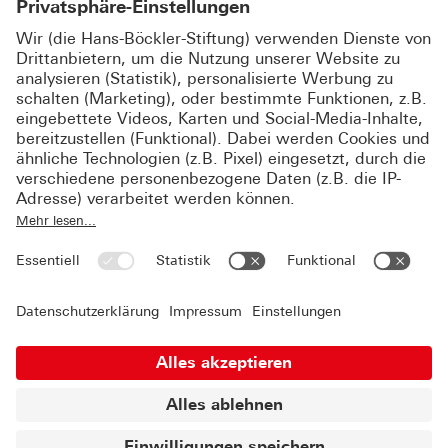
EVOLUTIONÄRE BETRIEBSRATSENTWICKLUNG
In der heutigen Zeit ist es wichtig, dass der Betriebsrat
seine Arbeit stetig weiterentwickelt. Dies ist abhängig
vom jeweiligen Stand in den sechs Handlungsfeldern
und der aktuellen Situation, in der sich Betriebsrat und
Unternehmen befinden.
© 2026 Hans-Böckler-Stiftung
Impressum
Datenschutzerklärung
Über uns
Kontakt & Feedback
Datenschutzeinstellungen