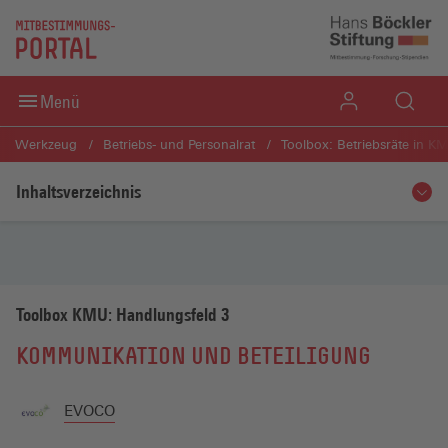
Direkt zum Inhaltsbereich
Direkt zum Fußbereich
Menü
Werkzeug
Betriebs- und Personalrat
Toolbox: Betriebsräte in K
Inhaltsverzeichnis
Toolbox KMU: Handlungsfeld 3
KOMMUNIKATION UND BETEILIGUNG
EVOCO