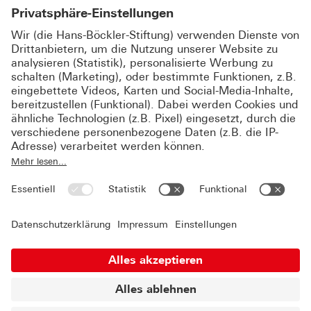
Aktualisiert
Monitor EU-Wirtschaftsrecht
VORLÄUFIGE EINIGUNG ZUM
NACHHALTIGKEITS-OMNIBUS
EU-Parlament und Rat haben sich im Trilogverfahren
auf Änderungen an CSRD und CSDDD verständigt – mit
spürbaren Einschränkungen bei der
Nachhaltigkeitsberichterstattung.
© 2026 Hans-Böckler-Stiftung
Impressum
Datenschutzerklärung
Über uns
Kontakt & Feedback
Datenschutzeinstellungen