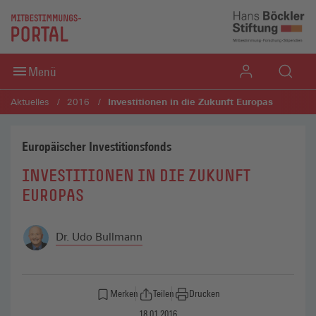
Direkt zum Inhaltsbereich
Direkt zum Fußbereich
Menü
Investitionen in die Zukunft Europas
Aktuelles
2016
Europäischer Investitionsfonds
INVESTITIONEN IN DIE ZUKUNFT
EUROPAS
Dr. Udo Bullmann
Merken
Teilen
Drucken
18.01.2016