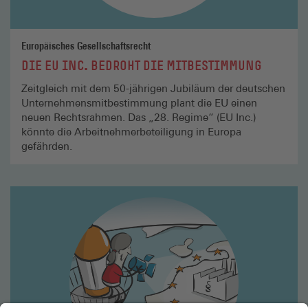
Europäisches Gesellschaftsrecht
DIE EU INC. BEDROHT DIE MITBESTIMMUNG
Zeitgleich mit dem 50-jährigen Jubiläum der deutschen
Unternehmens­mitbestimmung plant die EU einen
neuen Rechtsrahmen. Das „28. Regime“ (EU Inc.)
könnte die Arbeitnehmerbeteiligung in Europa
gefährden.
Mehr
lesen