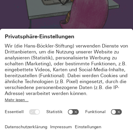
SCHÖN, DASS DU HIER BIST!
MELDE DICH KOSTENLOS AN UND
ABONNIERE UNSEREN
NEWSLETTER
Jetzt registrieren
Du bist schon registriert? Dann logge Dich
hier
ein.