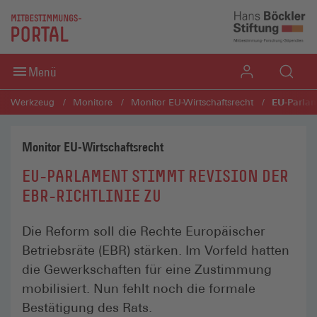
Direkt zum Inhaltsbereich
Direkt zum Fußbereich
Menü
EU-Parlam
Werkzeug
Monitore
Monitor EU-Wirtschafts­recht
Monitor EU-Wirtschaftsrecht
EU-PARLAMENT STIMMT REVISION DER
EBR-RICHTLINIE ZU
Die Reform soll die Rechte Europäischer
Betriebsräte (EBR) stärken. Im Vorfeld hatten
die Gewerkschaften für eine Zustimmung
mobilisiert. Nun fehlt noch die formale
Bestätigung des Rats.