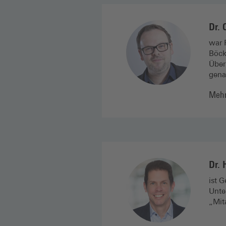
Dr. 
war 
Böck
Über
gena
Mehr
Dr. 
ist 
Unte
„Mita