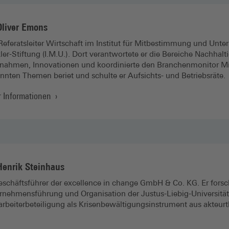
Oliver Emons
Referatsleiter Wirtschaft im Institut für Mitbestimmung und Un
ler-Stiftung (I.M.U.). Dort verantwortete er die Bereiche Nachhal
nahmen, Innovationen und koordinierte den Branchenmonitor M
nnten Themen beriet und schulte er Aufsichts- und Betriebsräte.
 Informationen
Henrik Steinhaus
Geschäfts­führer der excellence in change GmbH & Co. KG. Er forsc
rnehmens­führung und Organisation der Justus-Liebig-Universit
rbeiter­beteiligung als Krisen­bewältigungs­instrument aus akteur­