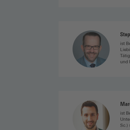
Step
ist 
Lieb
Täti
und 
Mar
ist 
Unte
Sc.)