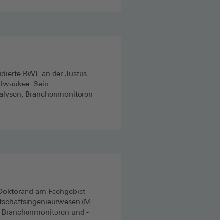
tudierte BWL an der Justus-
ilwaukee. Sein
analysen, Branchenmonitoren
 Doktorand am Fachgebiet
tschaftsingenieurwesen (M.
on Branchenmonitoren und -