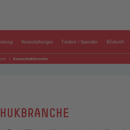
Direkt zum Inhaltsbereich
Direkt zum Fußbereich
ratung
Veranstaltungen
Fördern / Spenden
#Zukunft
Kautschukbranche
ore
CHUKBRANCHE