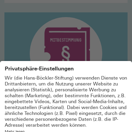
Mehr
lesen
Europäisches Gesellschaftsrecht
DIE EU INC. BEDROHT DIE MITBESTIMMUNG
Zeitgleich mit dem 50-jährigen Jubiläum der deutschen
Unternehmens­mitbestimmung plant die EU einen