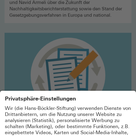
und Navid Armeli über die Zukunft der
Nachhaltigkeitsberichterstattung sowie den Stand der
Gesetzgebungsverfahren in Europa und national.
Mehr
lesen
Werkzeugkasten Nachhaltigkeit
CSRD: FALLBEISPIELE