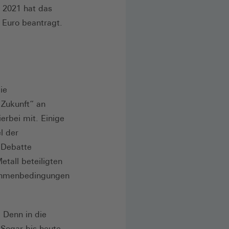
r 2021 hat das
 Euro beantragt.
ie
 Zukunft“ an
erbei mit. Einige
l der
 Debatte
tall beteiligten
Rahmenbedingungen
 Denn in die
Sogar bis heute