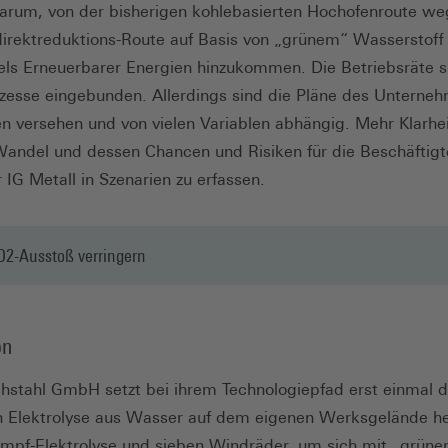
arum, von der bisherigen kohlebasierten Hochofenroute weg
direktreduktions-Route auf Basis von „grünem“ Wasserstoff
ls Erneuerbarer Energien hinzukommen. Die Betriebsräte si
zesse eingebunden. Allerdings sind die Pläne des Unterne
en versehen und von vielen Variablen abhängig. Mehr Klarhe
andel und dessen Chancen und Risiken für die Beschäftigt
r IG Metall in Szenarien zu erfassen.
CO2-Ausstoß verringern
on
achstahl GmbH setzt bei ihrem Technologiepfad erst einmal d
 Elektrolyse aus Wasser auf dem eigenen Werksgelände her
ampf-Elektrolyse und sieben Windräder, um sich mit „grün