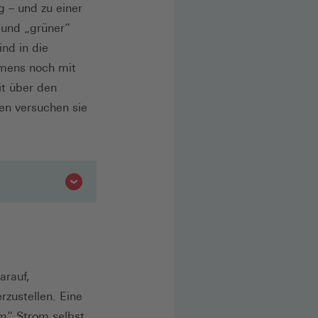
 – und zu einer
 und „grüner“
nd in die
hmens noch mit
it über den
en versuchen sie
arauf,
zustellen. Eine
em“ Strom selbst