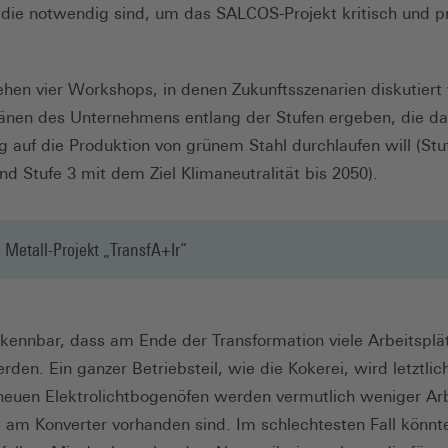
die notwendig sind, um das SALCOS-Projekt kritisch und pr
ehen vier Workshops, in denen Zukunftsszenarien diskutiert
nen des Unternehmens entlang der Stufen ergeben, die d
g auf die Produktion von grünem Stahl durchlaufen will (Stu
nd Stufe 3 mit dem Ziel Klimaneutralität bis 2050).
G Metall-Projekt „TransfA+Ir“
rkennbar, dass am Ende der Transformation viele Arbeitsplä
den. Ein ganzer Betriebsteil, wie die Kokerei, wird letztlic
neuen Elektrolichtbogenöfen werden vermutlich weniger Arb
zt am Konverter vorhanden sind. Im schlechtesten Fall könnt