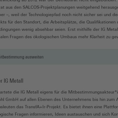
srat aus den SALCOS-Projektplanungen weitgehend herausge
ber –, weil der Technologiepfad noch nicht sicher sei und de
ts für den Standort, die Arbeitsplätze, die Qualifikationen
dingungen wenig absehbar seien. Erst mithilfe der IG Metal
zialen Fragen des ökologischen Umbaus mehr Klarheit zu g
Mitbestimmung ausweiten
er IG Metall
artete die IG Metall eigens für die Mitbestimmungsakteur*
tahl GmbH auf allen Ebenen des Unternehmens bis hin zum A
leuten das TransfA+Ir-Projekt. Es bietet ihnen eine Plattfor
ogische Fragen informieren, Ideen austauschen und sich K