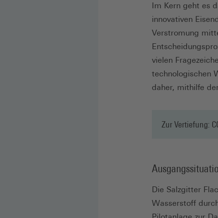
Im Kern geht es d
innovativen Eisen
Verstromung mitte
Entscheidungspro
vielen Fragezeich
technologischen W
daher, mithilfe de
Zur Vertiefung: 
Ausgangssituati
Die Salzgitter Fl
Wasserstoff durch
Pilotanlage zur D