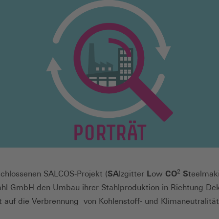
2
chlossenen SALCOS-Projekt (
SA
lzgitter
L
ow
CO
S
teelmaki
tahl GmbH den Umbau ihrer Stahlproduktion in Richtung Dek
ht auf die Verbrennung von Kohlenstoff- und Klimaneutralit