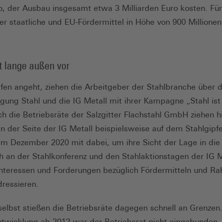
ro, der Ausbau insgesamt etwa 3 Milliarden Euro kosten. Fü
 staatliche und EU-Fördermittel in Höhe von 900 Millionen
bt lange außen vor
lfen angeht, ziehen die Arbeitgeber der Stahlbranche über d
igung Stahl und die IG Metall mit ihrer Kampagne „Stahl ist
h die Betriebsräte der Salzgitter Flachstahl GmbH ziehen hi
n der Seite der IG Metall beispielsweise auf dem Stahlgipfe
m Dezember 2020 mit dabei, um ihre Sicht der Lage in die
h an der Stahlkonferenz und den Stahlaktionstagen der IG Me
 Interessen und Forderungen bezüglich Fördermitteln und 
adressieren.
lbst stießen die Betriebsräte dagegen schnell an Grenzen.
wicklung ab 2012 war der Betriebsrat nicht eingebunden. 