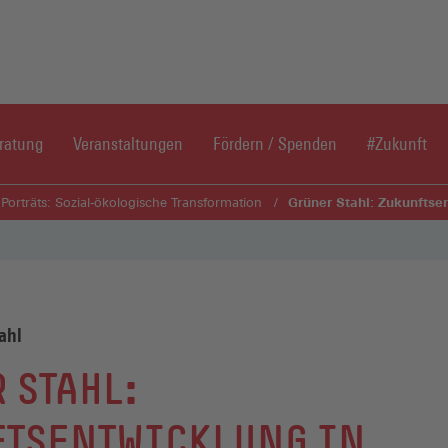
Direkt zum Inhaltsbereich
Direkt zum Fußbereich
ratung
Veranstaltungen
Fördern / Spenden
#Zukunft
Grüner Stahl: Zukunftse
Porträts: Sozial-ökologische Transformation
ahl
 STAHL:
FTSENTWICKLUNG IN