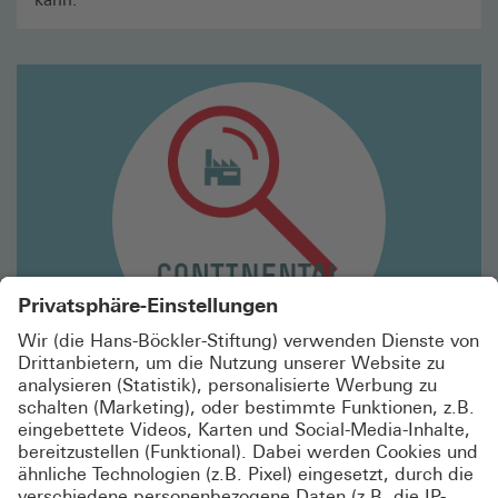
Mehr
lesen
Betriebs- & Dienstvereinbarungen
PORTRÄT: GESUNDES ARBEITEN IM ALTER
(CONTI)