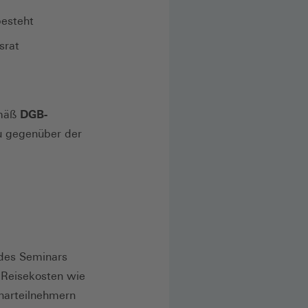
besteht
srat
emäß
DGB-
u gegenüber der
 des Seminars
. Reisekosten wie
narteilnehmern