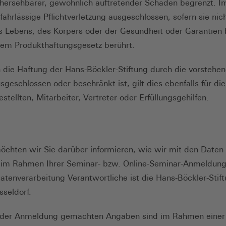
rhersehbarer, gewöhnlich auftretender Schäden begrenzt. Im
 fahrlässige Pflichtverletzung ausgeschlossen, sofern sie ni
s Lebens, des Körpers oder der Gesundheit oder Garantien b
em Produkthaftungsgesetz berührt.
en die Haftung der Hans-Böckler-Stiftung durch die vorstehe
eschlossen oder beschränkt ist, gilt dies ebenfalls für die
stellten, Mitarbeiter, Vertreter oder Erfüllungsgehilfen.
möchten wir Sie darüber informieren, wie wir mit den Daten
 im Rahmen Ihrer Seminar- bzw. Online-Seminar-Anmeldung
 Datenverarbeitung Verantwortliche ist die Hans-Böckler-Stif
sseldorf.
i der Anmeldung gemachten Angaben sind im Rahmen einer 