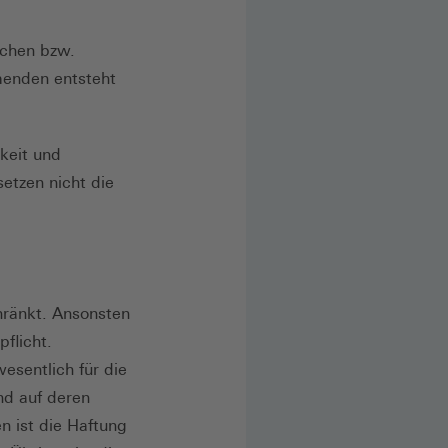
schen bzw.
menden entsteht
gkeit und
etzen nicht die
hränkt. Ansonsten
flicht.
esentlich für die
nd auf deren
n ist die Haftung