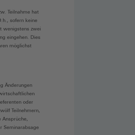
zw. Teilnahme hat
.h., sofern keine
tt wenigstens zwei
ng eingehen. Dies
hren möglichst
ung Änderungen
wirtschaftlichen
Referenten oder
zwölf Teilnehmern,
e Ansprüche,
er Seminarabsage