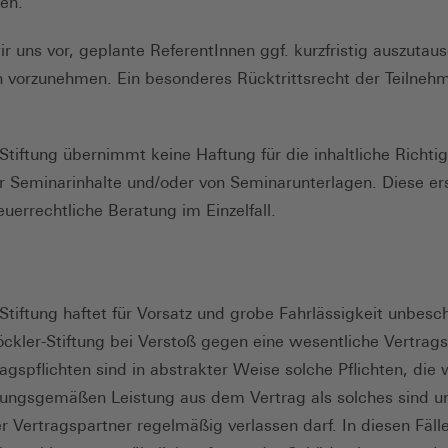
en.
ir uns vor, geplante ReferentInnen ggf. kurzfristig auszutau
 vorzunehmen. Ein besonderes Rücktrittsrecht der Teilneh
Stiftung übernimmt keine Haftung für die inhaltliche Richti
er Seminarinhalte und/oder von Seminarunterlagen. Diese ers
euerrechtliche Beratung im Einzelfall.
Stiftung haftet für Vorsatz und grobe Fahrlässigkeit unbesc
öckler-Stiftung bei Verstoß gegen eine wesentliche Vertragsp
gspflichten sind in abstrakter Weise solche Pflichten, die w
nungsgemäßen Leistung aus dem Vertrag als solches sind u
r Vertragspartner regelmäßig verlassen darf. In diesen Fälle