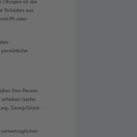
 Übrigen ist die
cht Schäden aus
etrifft oder
nden
 persönliche
 über Ihre Person
 erheben (siehe
tung, Georg-Glock-
vorvertraglichen