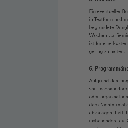
Ein eventueller R
in Textform und mö
begründete Dringl
Wochen vor Semin
ist für eine kost
gering zu halten,
6. Programmänd
Aufgrund des lang
vor. Insbesondere 
oder organisatori
dem Nichterreiche
abzusagen. Evtl. 
insbesondere auf