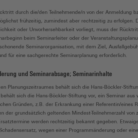
ücktritt durch die/den Teilnehmende/n von der Anmeldung b
glichst frühzeitig, zumindest aber rechtzeitig zu erfolgen. D
ichkeit oder Unvorhersehbarkeit vorliegt, muss der Rücktri
arbeginn beim Seminarleiter oder der Veranstaltungsplanu
enschonende Seminarorganisation, mit dem Ziel, Ausfallgebü
 und für eine sachgerechte Seminarplanung erforderlich.
erung und Seminarabsage; Seminarinhalte
en Planungszeitraumes behält sich die Hans-Böckler-Stift
behält sich die Hans-Böckler-Stiftung vor, ein Seminar aus 
schen Gründen, z.B. der Erkrankung einer Referentin/eines 
n der grundsätzlich geltenden Mindest-Teilnehmerzahl von 
Ersatztermine werden rechtzeitig bekannt gegeben. Etwaig
 Schadensersatz, wegen einer Programmänderung oder ein