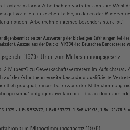
e Existenz externer Arbeitnehmervertreter sich zum Wohl 
ies gilt vor allem in solchen Fällen, in denen der Widerspr
 langfristigem Arbeitnehmerintersee besonders stark ist.“
tändigenkommission zur Auswertung der bisherigen Erfahrungen bei de
ssion), Auszug aus der Drucks. VI/334 des Deutschen Bundestages vo
gsgericht (1979): Urteil zum Mitbestimmungsgesetz
s. 2 MitbestG zu Gewerkschaftsvertretern im Aufsichtsrat, A
ch auf der Arbeitnehmerseite besonders qualifizierte Vertret
entlich geeignet, einem bei erweiterter Mitbestimmung ni
iebsegoismus" entgegenzuwirken oder diesen doch zuminde
.03.1979 - 1 BvR 532/77, 1 BvR 533/77, 1 BvR 419/78, 1 BvL 21/78 Fund
rfahren zum Mitbestimmungsgesetz (1976)