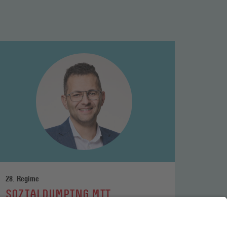
ehr
esen
28. Regime
SOZIALDUMPING MIT
EUROPÄISCHEM GÜTESIEGEL?