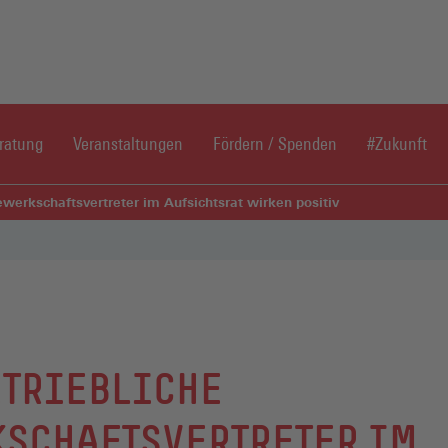
Direkt zum Inhaltsbereich
Direkt zum Fußbereich
ratung
Veranstaltungen
Fördern / Spenden
#Zukunft
werkschaftsvertreter im Aufsichtsrat wirken positiv
TRIEBLICHE
SCHAFTSVERTRETER IM