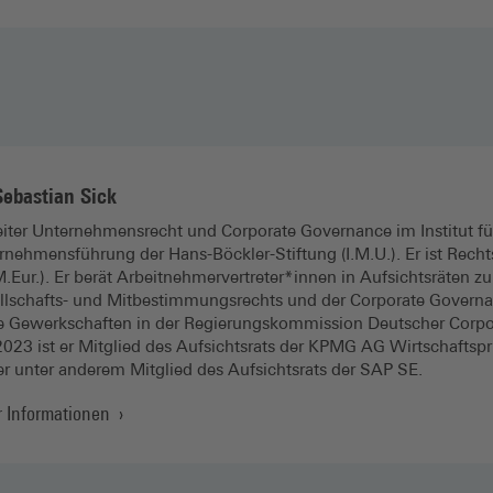
Sebastian Sick
Leiter Unternehmensrecht und Corporate Governance im Institut 
rnehmensführung der Hans-Böckler-Stiftung (I.M.U.). Er ist Rech
M.Eur.). Er berät Arbeitnehmervertreter*innen in Aufsichtsräten z
llschafts- und Mitbestimmungsrechts und der Corporate Governanc
ie Gewerkschaften in der Regierungskommission Deutscher Corp
 2023 ist er Mitglied des Aufsichtsrats der KPMG AG Wirtschaftsp
er unter anderem Mitglied des Aufsichtsrats der SAP SE.
 Informationen