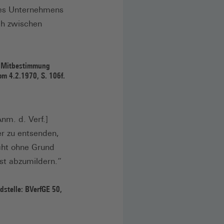
des Unternehmens
uch zwischen
r Mitbestimmung
m 4.2.1970, S. 106f.
nm. d. Verf.]
er zu entsenden,
cht ohne Grund
st abzumildern.“
stelle: BVerfGE 50,