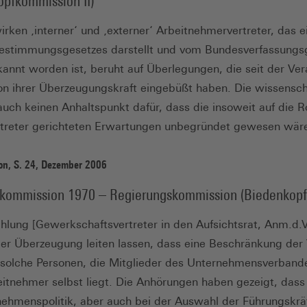
opfkommission II)
en ‚interner‘ und ‚externer‘ Arbeitnehmervertreter, das ei
estimmungsgesetzes darstellt und vom Bundesverfassungsg
annt worden ist, beruht auf Überlegungen, die seit der Ve
on ihrer Überzeugungskraft eingebüßt haben. Die wissensch
auch keinen Anhaltspunkt dafür, dass die insoweit auf die Ro
treter gerichteten Erwartungen unbegründet gewesen wär
on, S. 24, Dezember 2006
ommission 1970 – Regierungskommission (Biedenkopf
hlung [Gewerkschaftsvertreter in den Aufsichtsrat, Anm.d.Ve
r Überzeugung leiten lassen, dass eine Beschränkung der 
solche Personen, die Mitglieder des Unternehmensverbande
eitnehmer selbst liegt. Die Anhörungen haben gezeigt, dass
ehmenspolitik, aber auch bei der Auswahl der Führungskrä