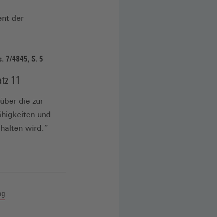
ent der
. 7/4845, S. 5
tz 11
über die zur
higkeiten und
halten wird.“
ng