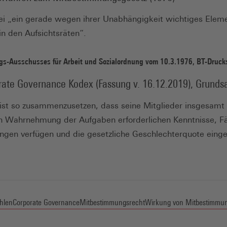
ei „ein gerade wegen ihrer Unabhängigkeit wichtiges Elem
n den Aufsichtsräten“.
gs-Ausschusses für Arbeit und Sozialordnung vom 10.3.1976, BT-Drucks
ate Governance Kodex (Fassung v. 16.12.2019), Grundsa
 ist so zusammenzusetzen, dass seine Mitglieder insgesamt 
Wahrnehmung der Aufgaben erforderlichen Kenntnisse, Fä
ungen verfügen und die gesetzliche Geschlechterquote einge
hlen
Corporate Governance
Mitbestimmungsrecht
Wirkung von Mitbestimmu