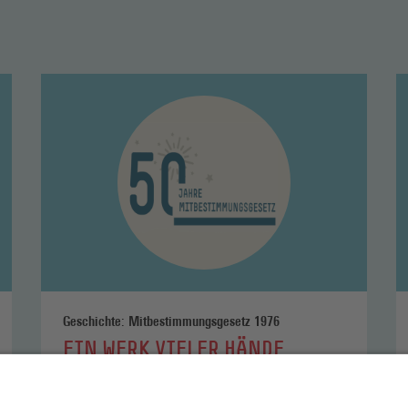
Mehr
M
lesen
l
Geschichte: Mitbestimmungsgesetz 1976
EIN WERK VIELER HÄNDE
Vor 50 Jahren beschränkte der Bundestag