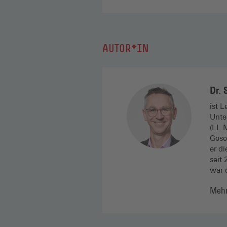
AUTOR*IN
Dr. 
ist 
Unte
(LL.
Gese
er d
seit
war 
Mehr