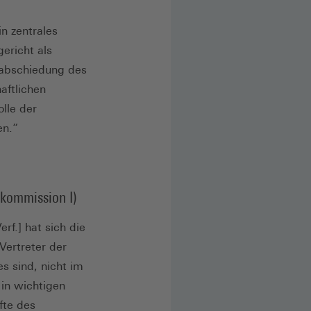
n zentrales
ericht als
rabschiedung des
aftlichen
lle der
en.“
kommission I)
rf.] hat sich die
Vertreter der
s sind, nicht im
 in wichtigen
fte des