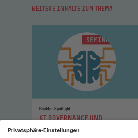
WEITERE INHALTE ZUM THEMA
Mehr
lesen
Böckler Spotlight
KI GOVERNANCE UND
AUFSICHTSRATSARBEIT