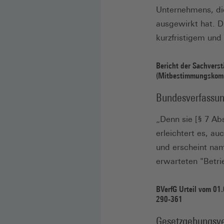
Unternehmens, di
ausgewirkt hat. D
kurzfristigem und
Bericht der Sachvers
(Mitbestimmungskommi
Bundesverfassun
„Denn sie [§ 7 Ab
erleichtert es, au
und erscheint nam
erwarteten "Betr
BVerfG Urteil vom 01
290-361
Gesetzgebungsve