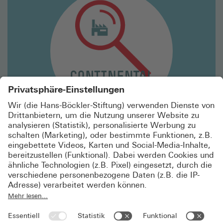
lesen
Betriebs- & Dienstvereinbarungen
PORTRÄT: GESUNDES ARBEITEN IM ALTER
(CONTI)
Die Continental Reifen Deutschland GmbH nutzt ein
Ampelsystem, das zeigt, für wen Tätigkeiten geeignet
sind und wo bei kritischen Belastungen Anpassungen
nötig sind, um gesund bis zur Rente arbeiten zu
können.