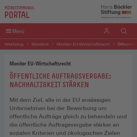
Direkt zum Inhaltsbereich
Direkt zum Fußbereich
Menü
Öffentlic
Werkzeug
Monitore
Monitor EU-Wirtschafts­recht
Monitor EU-Wirtschaftsrecht
ÖFFENTLICHE AUFTRAGSVERGABE:
NACHHALTIGKEIT STÄRKEN
Mit dem Ziel, alle in der EU ansässigen
Unternehmen bei der Bewerbung um
öffentliche Aufträge gleich zu behandeln und
die öffentliche Auftragsvergabe stärker an
sozialen Kriterien und ökologischen Zielen