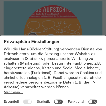
Mehr
lesen
I.M.U. Podcast „Fokus Aufsichtsrat“
#15 GREEN DEAL ODER GREEN ILLUSION?
In dieser Folge sprechen wir mit Alexandra Schädler
und Navid Armeli über die Zukunft der
Nachhaltigkeitsberichterstattung sowie den Stand der
Gesetzgebungsverfahren in Europa und national.