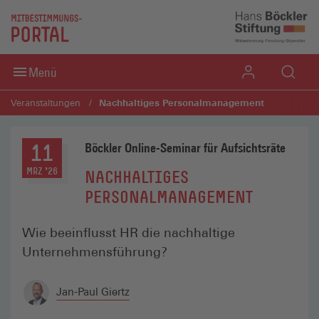
Jetzt anmelden
Nachhaltiges Personalmanagement
Direkt zum Inhaltsbereich
Direkt zum Fußbereich
Menü
Nachhaltiges Personalmanagement
Veranstaltungen
Böckler Online-Seminar für Aufsichtsräte
11
MRZ '26
NACHHALTIGES
PERSONALMANAGEMENT
Wie beeinflusst HR die nachhaltige
Unternehmensführung?
Jan-Paul Giertz