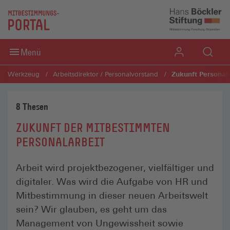
Direkt zum Inhaltsbereich
Direkt zum Fußbereich
Menü
Zukunft Personal
Werkzeug
Arbeitsdirektor / Personalvorstand
8 Thesen
ZUKUNFT DER MITBESTIMMTEN
PERSONALARBEIT
Arbeit wird projektbezogener, vielfältiger und
digitaler. Was wird die Aufgabe von HR und
Mitbestimmung in dieser neuen Arbeitswelt
sein? Wir glauben, es geht um das
Management von Ungewissheit sowie